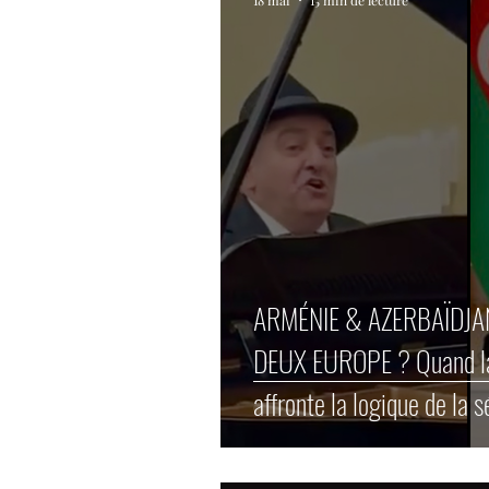
18 mai
15 min de lecture
ARMÉNIE & AZERBAÏDJA
DEUX EUROPE ? Quand la défense des valeurs
affronte la logique de la 