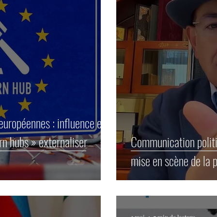
 européennes : influence et
urn hubs » externaliser
Communication politi
mise en scène de la p