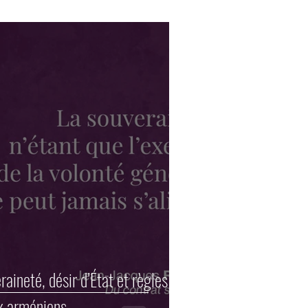
raineté, désir d’État et règles
ix arméniens