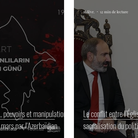
16 févr.
12 min de lecture
x, pouvoirs et manipulations.
Le conflit entre l’Égl
ars par l'Azerbaïdjan
sacralisation du polit