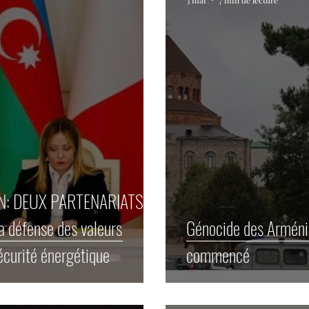
3 mai
7 min de lecture
N: DEUX PARTENARIATS,
Génocide des Arménie
sécurité énergétique
commencé