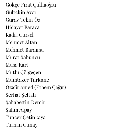
Gökçe Fırat Çulhaoğlu
Gültekin Avcı
Güray Tekin Öz
Hidayet Karaca
Kadri Gürsel
Mehmet Altan
Mehmet Baransu
Murat Sabuncu
Musa Kart
Mutlu Çölgeçen
Mümtazer Türköne
Özgür Amed (Ethem Çağır)
Serhat Şeftali
Şahabettin Demir
Şahin Alpay
Tuncer Çetinkaya
Turhan Günay
Ufuk Şanlı
Ünal Tanık