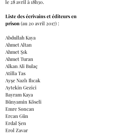
le 28 avril à 18h30.
Liste des écrivains et éditeurs en 
prison
 (au 20 avril 2017) :
Abdullah Kaya
Ahmet Altan
Ahmet Şık
Ahmet Turan
Alkan Ali Bulaç
Atilla Tas
Ayşe Nazlı Ilıcak
Aytekin Gezici
Bayram Kaya
Bünyamin Köseli
Emre Soncan
Ercan Gün
Erdal Şen
Erol Zavar