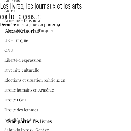
All Posts
Les livres, les journaux et les arts
Autres
contre la censure
Arménie - Diaspora
Dernière mise à jour :
21 juin 2019
Droits humains en Turquie
Alexis Krikorian
UE - Turquie
ONU
Liberté d'expression
Diversité culturelle
Elections et situation politique en
Droits humains en Arménie
Droits LGBT
Droits des femmes
Activités Hyestart
2ème partie: les livres
Salon du livre de Genève