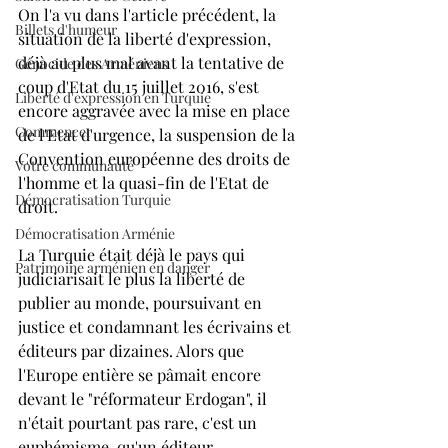
On l'a vu dans l'article précédent, la 
Billets d'humeur
situation de la liberté d'expression, 
déjà au plus mal avant la tentative de 
Génocide des Arméniens
coup d'Etat du 15 juillet 2016, s'est 
Liberté d'expression en Turquie
encore aggravée avec la mise en place 
Commencer
de l'Etat d'urgence, la suspension de la 
Convention européenne des droits de 
Votre communauté
l'homme et la quasi-fin de l'Etat de 
Démocratisation Turquie
droit.
Démocratisation Arménie
La Turquie était déjà le pays qui 
Patrimoine arménien en danger
judiciarisait le plus la liberté de 
publier au monde, poursuivant en 
justice et condamnant les écrivains et 
éditeurs par dizaines. Alors que 
l'Europe entière se pâmait encore 
devant le "réformateur Erdogan", il 
n'était pourtant pas rare, c'est un 
euphémisme, qu'un éditeur, 