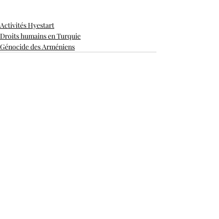
Activités Hyestart
Droits humains en Turquie
Génocide des Arméniens
Posts récents
Voir tout