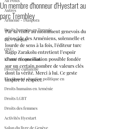
All Posts
Un membre d'honneur d'Hyestart au
Autres
parc Trembley
Arménie - Diaspora
Droits humains en Turquie
Par sa visite au monument genevois du 
génocide des Arméniens, solennelle et 
UE - Turquie
lourde de sens à la fois, l'éditeur turc 
ONU
Ragip Zarakolu entretient l’espoir 
d’une réconciliation possible fondée 
Liberté d'expression
sur un certain nombre de valeurs clés 
Diversité culturelle
dont la vérité. Merci à lui. Ce geste 
Elections et situation politique en
inspire le respect. 
Droits humains en Arménie
Droits LGBT
Droits des femmes
Activités Hyestart
Salon du livre de Genève