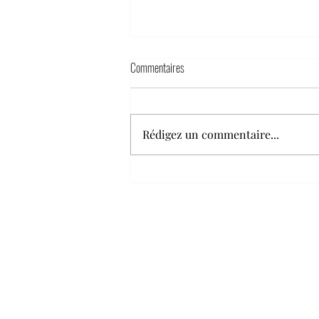
Commentaires
Rédigez un commentaire...
La projection des valeurs européennes :
influence et contradictions : les « return
hubs » externaliser l’indésirable