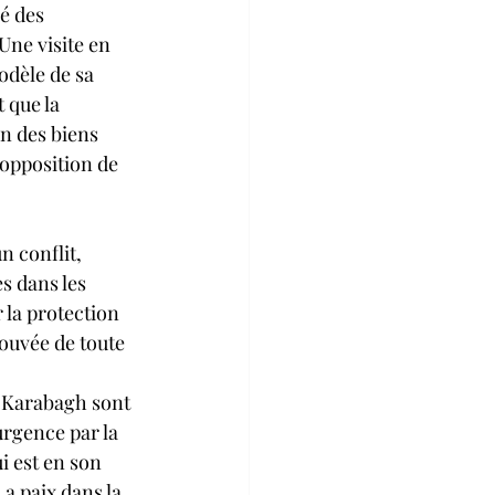
é des 
Une visite en 
odèle de sa 
 que la 
n des biens 
'opposition de 
n conflit, 
s dans les 
 la protection 
rouvée de toute 
u Karabagh sont 
urgence par la 
 est en son 
a paix dans la 