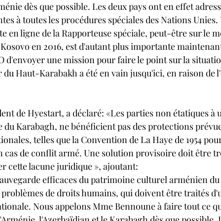
ménie dès que possible. Les deux pays ont en effet adress
es à toutes les procédures spéciales des Nations Unies. 
e en ligne de la Rapporteuse spéciale, peut-être sur le m
u Kosovo en 2016, est d'autant plus importante maintenant
 d'envoyer une mission pour faire le point sur la situatio
r du Haut-Karabakh a été en vain jusqu'ici, en raison de l
ent de Hyestart, a déclaré: «Les parties non étatiques à u
du Karabagh, ne bénéficient pas des protections prévue
onales, telles que la Convention de La Haye de 1954 pour
n cas de conflit armé. Une solution provisoire doit être t
cette lacune juridique », ajoutant: 
 sauvegarde efficaces du patrimoine culturel arménien d
s problèmes de droits humains, qui doivent être traités d'
ionale. Nous appelons Mme Bennoune à faire tout ce qui
l'Arménie, l'Azerbaïdjan et le Karabagh dès que possible. L