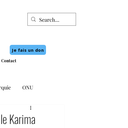
Je fais un don
Contact
rquie
ONU
lle Karima