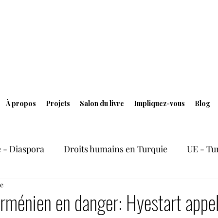
À propos
Projets
Salon du livre
Impliquez-vous
Blog
 - Diaspora
Droits humains en Turquie
UE - Tu
re
ersité culturelle
Elections et situation politique en
rménien en danger: Hyestart appe