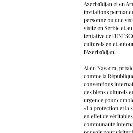
Azerbaïdjan et en Ar
invitations permanent
personne ou une visit
visite en Serbie et a
tentative de l'UNESCO
culturels en et autou
l'Azerbaïdjan. 
Alain Navarra, présid
comme la République 
conventions internati
des biens culturels e
urgence pour combler 
«La protection et la
en effet de véritable
communauté internat
pouvoir pour visiter 