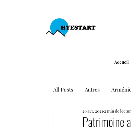
Accueil
All Posts
Autres
Arménie
26 avr. 2021
2 min de lectu
Liberté d'expression
Div
Patrimoine a