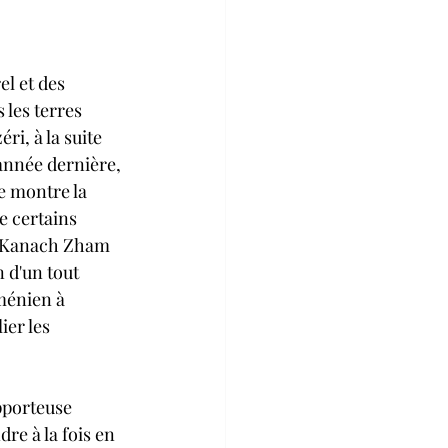
Hyestart
l et des 
es terres 
i, à la suite 
'année dernière, 
ratisation Turquie
e montre la 
e certains 
 Kanach Zham 
 d'un tout 
ménien à 
ier les 
pporteuse 
re à la fois en 