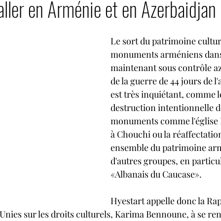
ller en Arménie et en Azerbaidjan
Droits LGBT
Droits des femmes
Activités 
Le sort du patrimoine culture
Billets d'humeur
Génocide des Arméniens
monuments arméniens dans l
maintenant sous contrôle azér
de la guerre de 44 jours de l
quie
Commencer
Votre communauté
Démoc
est très inquiétant, comme l
destruction intentionnelle d
monuments comme l'église
Patrimoine arménien en danger
à Chouchi ou la réaffectation
ensemble du patrimoine ar
d'autres groupes, en particul
«Albanais du Caucase». 
Hyestart appelle donc la Ra
Unies sur les droits culturels, Karima Bennoune, à se rend