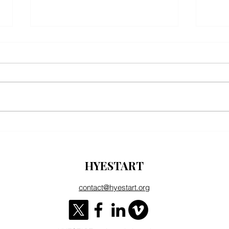
Communication politique, Artsakh et
ARMÉN
populisme : une mise en scène de la
PARTEN
parole politique
la défe
HYESTART
de la 
contact@hyestart.org