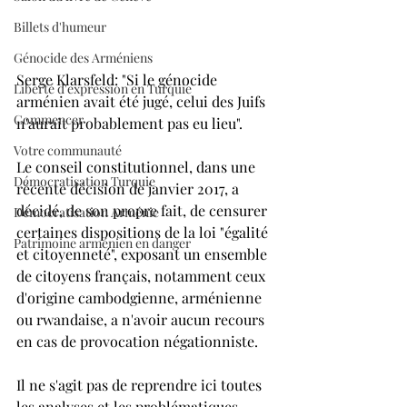
Billets d'humeur
Génocide des Arméniens
Serge Klarsfeld: "Si le génocide 
Liberté d'expression en Turquie
arménien avait été jugé, celui des Juifs 
Commencer
n'aurait probablement pas eu lieu".
Votre communauté
Le conseil constitutionnel, dans une 
Démocratisation Turquie
récente décision de janvier 2017, a 
décidé, de son propre fait, de censurer 
Démocratisation Arménie
certaines dispositions de la loi "égalité 
Patrimoine arménien en danger
et citoyenneté", exposant un ensemble 
de citoyens français, notamment ceux 
d'origine cambodgienne, arménienne 
ou rwandaise, a n'avoir aucun recours 
en cas de provocation négationniste.
Il ne s'agit pas de reprendre ici toutes 
les analyses et les problématiques 