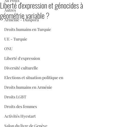
All Posts
Liberté d'expression et génocides à
Autres
géométrie variable ?
Arménie - Diaspora
Droits humains en Turquie
UE - Turquie
ONU
Liberté d'expression
Diversité culturelle
Elections et situation politique en
Droits humains en Arménie
Droits LGBT
Droits des femmes
Activités Hyestart
Salon du livre de Genève