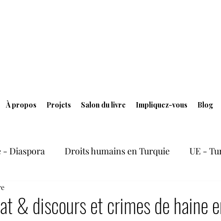
À propos
Projets
Salon du livre
Impliquez-vous
Blog
 - Diaspora
Droits humains en Turquie
UE - Tu
re
ersité culturelle
Elections et situation politique en
at & discours et crimes de haine e