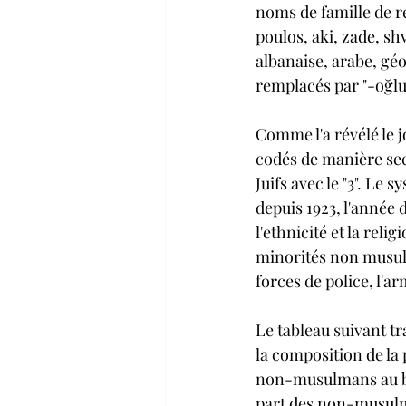
noms de famille de res
poulos, aki, zade, s
albanaise, arabe, géo
remplacés par "-oğlu
Comme l'a révélé le j
codés de manière secrèt
Juifs avec le "3". Le 
depuis 1923, l'année 
l'ethnicité et la reli
minorités non musulm
forces de police, l'a
Le tableau suivant tra
la composition de la 
non-musulmans au bas
part des non-musulma