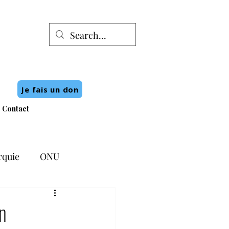
Je fais un don
Contact
rquie
ONU
n