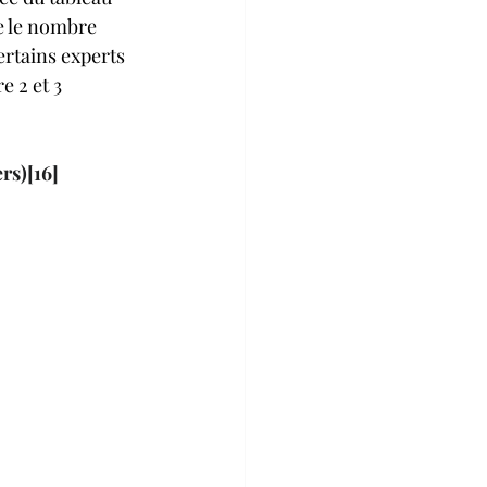
e le nombre 
ertains experts 
 2 et 3 
rs)
[16]