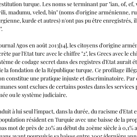
titution turque. Les noms se terminant par "ian, of, ef, viç
hvili, madumu, veled, bin" (noms d'origine arménienne, ru
rgienne, kurde et autres) n'ont pas pu être enregistrés, il
".
ournal Agos en août 2013[14], les citoyens d'origine armé
e par l'Etat turc avec le chiffre "2", les Grecs avec le chiff
système de codage secret dans des registres d'Etat aurait é
de la fondation de la République turque. Ce profilage illég
gion constitue une pratique injuste et discriminatoire. Par
anes sont exclues de certains postes dans les services pu
rmée ou le système judiciaire.
duit à lui seul l'impact, dans la durée, du racisme d'Etat 
population résident en Turquie avec une baisse de la pro
 mot de près de 20% au début du 20ème siècle à 0,1% au
ns ayant poursuivie sa baisse entre 2005 (dernière ann