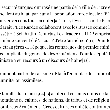
 sécurité turques ont rasé une partie de la ville de Cizre
nonçaient au haut-parleur à la population kurde locale : "Bâ
s enverrons tous en enfer[9]". Le 27 février 2016, le Pre
arait : "Les Kurdes collaborent avec les Russes comme l
ssé[10]". Selahattin Demirtas, l'ex-leader du HDP empris
-même souvent été "accusé" d'être "arménien"[11]. Pour le
s étrangères de l'époque, les remarques du premier minis
ce implicite du génocide des Arméniens. Pour le député
nistre a eu recours à un discours de haine[12]. 
raiment parler de racisme d'Etat à l'encontre des minori
nnite, ou assimilées. 
 famille du 21 juin 1934[13] a interdit certains noms de fam
tations de cultures, de nations, de tribus et de religion
ombreux Arméniens, Grecs et Kurdes ont été contraints 