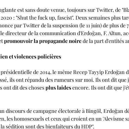
nglante est sans doute venue, toujours sur Twitter, de "Bla
2020 : "Shut the fuck up, fascist". 
Deux semaines plus tar
once par Twitter de la suspension (le 11 juin) de plus de 
, le directeur de la communication d'Erdo
ğ
an, F. Altun, a
t 
promouvoir la propagande noire 
de la part d'entités 
en et violences policières
présidentielle de 2014, le même Recep Tayyip Erdoğan dé
ssé, ils ont répandu des rumeurs sur moi. Ils ont dit que j
 ont dit des choses 
plus laides
 encore. Ils ont dit que j
d'un discours de campagne électorale à Bingöl, Erdoğan dé
n, les homosexuels et ceux qui croient en un 'Alevisme san
la sédition sont des bienfaiteurs du HDP".