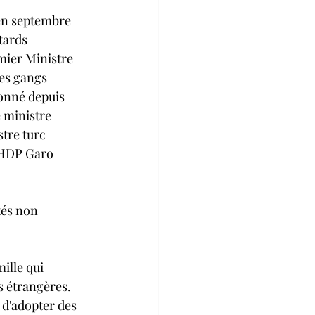
 en septembre 
tards 
mier Ministre 
es gangs 
onné depuis 
 ministre 
tre turc 
 HDP Garo 
tés non 
ille qui 
s étrangères. 
d'adopter des 