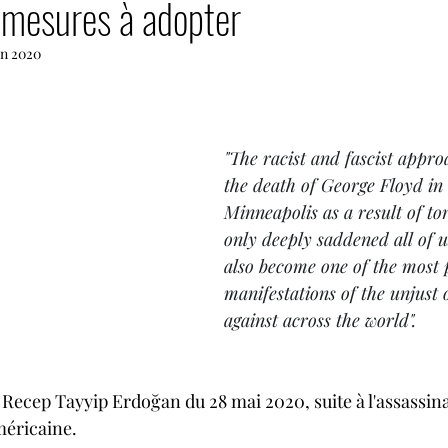
 mesures à adopter
Droits LGBT
Droits des femmes
Activités 
in 2020
Billets d'humeur
Génocide des Arméniens
"The racist and fascist approa
quie
Commencer
Votre communauté
Démoc
the death of George Floyd in 
Minneapolis as a result of to
only deeply saddened all of us
Patrimoine arménien en danger
also become one of the most 
manifestations of the unjust 
against across the world".
 Recep Tayyip Erdoğan du 28 mai 2020, suite à l'assassin
méricaine. 