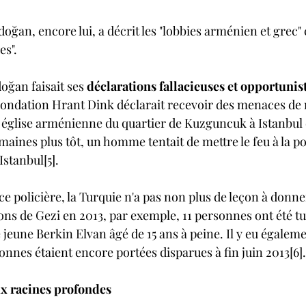
doğan, encore lui, a décrit les "lobbies arménien et grec
s". 
ğan faisait ses 
déclarations fallacieuses et opportunis
Fondation Hrant Dink déclarait recevoir des menaces de 
e église arménienne du quartier de Kuzguncuk à Istanbul é
maines plus tôt, un homme tentait de mettre le feu à la po
stanbul[5]. 
ce policière, la Turquie n'a pas non plus de leçon à donn
ons de Gezi en 2013, par exemple, 11 personnes ont été tu
 jeune Berkin Elvan âgé de 15 ans à peine. Il y eu égaleme
onnes étaient encore portées disparues à fin juin 2013[6].
ux racines profondes