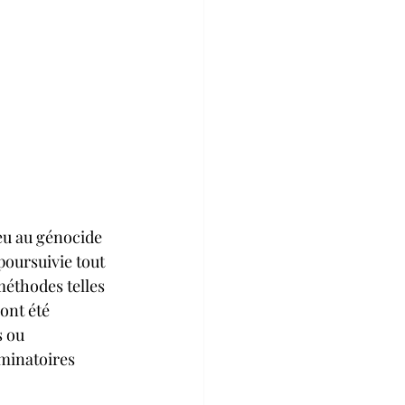
eu au génocide 
poursuivie tout 
méthodes telles 
ont été 
 ou 
minatoires 