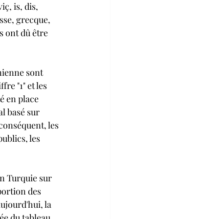
, is, dis, 
sse, grecque, 
s ont dû être 
nienne sont 
re "1" et les 
té en place 
al basé sur 
 conséquent, les 
blics, les 
en Turquie sur 
portion des 
jourd'hui, la 
ée du tableau 