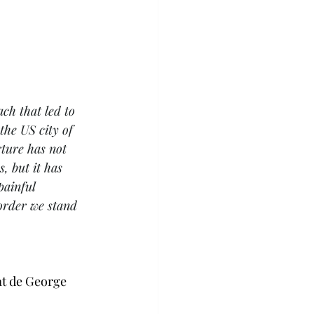
Hyestart
ch that led to 
ratisation Turquie
the US city of 
rture has not 
, but it has 
painful 
order we stand 
at de George 