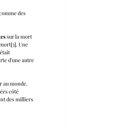
" comme des 
tes
 sur la mort 
mort[3]. Une 
tait 
rte d'une autre 
er au monde. 
ées côté 
nt des milliers 
 