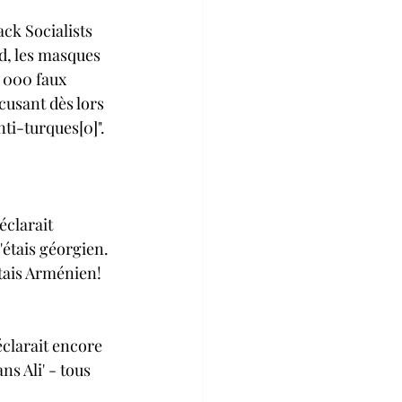
ck Socialists 
d, les masques 
7 000 faux 
ccusant dès lors 
anti-turques
[0]
"
.
clarait 
'étais géorgien. 
'étais Arménien!
clarait encore 
s Ali' - tous 