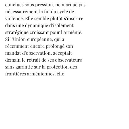
conclues sous pression, ne marque pas 
nécessairement la fin du cycle de 
violence. 
Elle semble plutôt s'inscrire 
dans une dynamique d’isolement 
stratégique croissant pour l’Arménie. 
Si l’Union européenne, qui a 
récemment encore prolongé son 
mandat d’observation, acceptait 
demain le retrait de ses observateurs 
sans garantie sur la protection des 
frontières arméniennes, elle 
encouragerait une « paix » illusoire et 
à court terme, au prix de la 
souveraineté et de la sécurité d’un 
État. A l’opposé de son discours sur 
l’Ukraine et des garanties sécuritaires 
nécessaires que cette dernière doit 
avoir, 
le président Macron s’est réjoui
de la conclusion des négociations de 