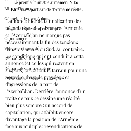
Le premier ministre arménien, Nikol 
Billets d'humeur
Pachinian, partisan de "l'Arménie réelle".
Génocide des Arméniens
L’annonce hier de la finalisation des 
négociations de paix entre l’Arménie 
Liberté d'expression en Turquie
et l’Azerbaïdjan ne marque pas 
Commencer
nécessairement la fin des tensions 
Votre communauté
dans le Caucase du Sud. Au contraire, 
les conditions qui ont conduit à cette 
Démocratisation Turquie
annonce (et celles qui restent en 
Démocratisation Arménie
suspens) préparent le terrain pour une 
nouvelle phase de pressions et 
Patrimoine arménien en danger
d’agressions de la part de 
l’Azerbaïdjan. Derrière l’annonce d’un 
traité de paix se dessine une réalité 
bien plus sombre : un accord de 
capitulation, qui affaiblit encore 
davantage la position de l’Arménie 
face aux multiples revendications de 