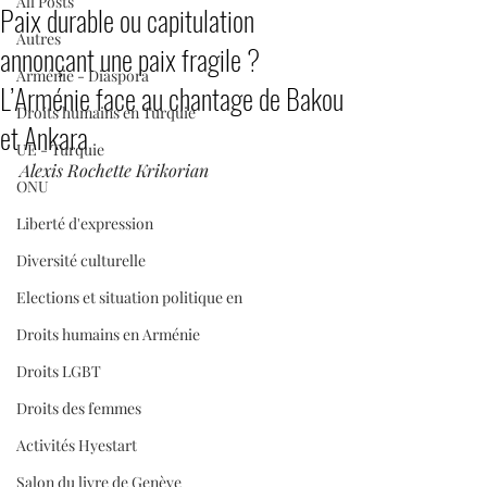
All Posts
Paix durable ou capitulation
Autres
annonçant une paix fragile ?
Arménie - Diaspora
L’Arménie face au chantage de Bakou
Droits humains en Turquie
et Ankara
UE - Turquie
Alexis Rochette Krikorian
ONU
Liberté d'expression
Diversité culturelle
Elections et situation politique en
Droits humains en Arménie
Droits LGBT
Droits des femmes
Activités Hyestart
Salon du livre de Genève