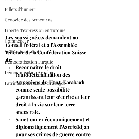
Billets d'humeur
Génocide des Arméniens
Liberté d'expression en Turquie
Les soussigné.e.s demandent au 
Commencer
Conseil fédéral et à l’Assemblée 
Votre communauté
fédérale de la Confédération Suisse 
de:
Démocratisation Turquie
Reconnaître le droit 
Démocratisation Arménie
l'autodétermination des 
Arméniens du Haut-Karabagh 
Patrimoine arménien en danger
comme seule possibilité 
garantissant leur sécurité et leur 
droit à la vie sur leur terre 
ancestrale.
Sanctionner économiquement et 
diplomatiquement l’Azerbaïdjan 
pour ses crimes de guerre contre 