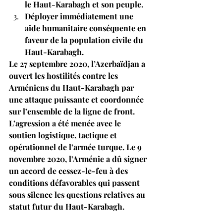
le Haut-Karabagh et son peuple. 
Déployer immédiatement une 
aide humanitaire conséquente en 
faveur de la population civile du 
Haut-Karabagh.
Le 27 septembre 2020, l’Azerbaïdjan a 
ouvert les hostilités contre les 
Arméniens du Haut-Karabagh par 
une attaque puissante et coordonnée 
sur l’ensemble de la ligne de front. 
L’agression a été menée avec le 
soutien logistique, tactique et 
opérationnel de l’armée turque. Le 9 
novembre 2020, l’Arménie a dû signer 
un accord de cessez-le-feu à des 
conditions défavorables qui passent 
sous silence les questions relatives au 
statut futur du Haut-Karabagh.