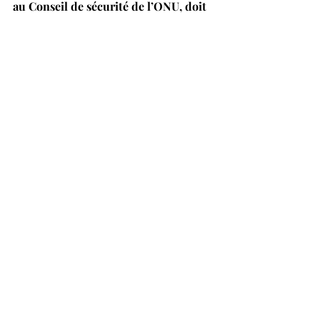
au Conseil de sécurité de l’ONU, doit 
agir d’urgence. 
Pour signer: 
https://www.change.org/RecognizeNa
gornoKarabakh
Posts récents
Voir tout