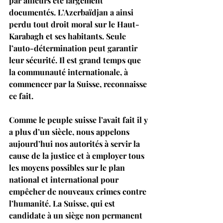
par ailleurs été largement 
documentés. L’Azerbaïdjan a ainsi 
perdu tout droit moral sur le Haut-
Karabagh et ses habitants. Seule 
l’auto-détermination peut garantir 
leur sécurité. Il est grand temps que 
la communauté internationale, à 
commencer par la Suisse, reconnaisse 
ce fait. 
Comme le peuple suisse l’avait fait il y 
a plus d’un siècle, nous appelons 
aujourd’hui nos autorités à servir la 
cause de la justice et à employer tous 
les moyens possibles sur le plan 
national et international pour 
empêcher de nouveaux crimes contre 
l’humanité. La Suisse, qui est 
candidate à un siège non permanent 