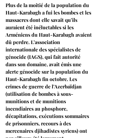
Plus de la moitié de la population du 
Haut-Karabagh a fui les bombes et les 
massacres dont elle savait qu’ils 
auraient été inéluctables si les 
Arméniens du Haut-Karabagh avaient 
dû perdre. L’association 
internationale des spécialistes de 
génocide (IAGS), qui fait autorité 
dans son domaine, avait émis une 
alerte génocide sur la population du 
Haut-Karabagh fin octobre. Les 
crimes de guerre de l’Azerbaïdjan 
(utilisation de bombes à sous-
munitions et de munitions 
incendiaires au phosphore, 
décapitations, exécutions sommaires 
de prisonniers, recours à des 
mercenaires djihadistes syriens) ont 