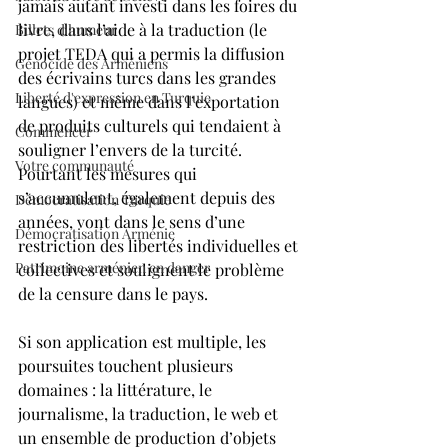
jamais autant investi dans les foires du 
livre, dans l’aide à la traduction (le 
Billets d'humeur
projet TEDA qui a permis la diffusion 
Génocide des Arméniens
des écrivains turcs dans les grandes 
Liberté d'expression en Turquie
langues) et même dans l’exportation 
de produits culturels qui tendaient à 
Commencer
souligner l’envers de la turcité. 
Votre communauté
Pourtant les mesures qui 
s’accumulent, également depuis des 
Démocratisation Turquie
années, vont dans le sens d’une 
Démocratisation Arménie
restriction des libertés individuelles et 
Patrimoine arménien en danger
collectives et soulignent le problème 
de la censure dans le pays.
Si son application est multiple, les 
poursuites touchent plusieurs 
domaines : la littérature, le 
journalisme, la traduction, le web et 
un ensemble de production d’objets 