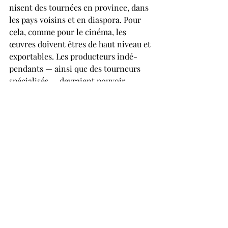
nisent des tour­nées en province, dans 
les pays voisins et en diaspora. Pour 
cela, comme pour le cinéma, les 
œuvres doivent êtres de haut niveau et 
exportables. Les producteurs in­dé­
pendants — ainsi que des tourneurs 
spécialisés — devraient pouvoir 
exercer leur métier, obtenir des aides, 
face aux risques qu’ils prennent, avec 
l’aide de l’État.
Je n’aborderai pas les questions 
concernant la nécessaire 
réorganisation dans l’industrie du 
cinéma, sachant que ce chantier-là est 
encore plus vaste et plus complexe. Il 
s’agit simplement de regarder la 
réalité en face et de constater qu’il n’y 
a plus de cinéma, dit national, en ce 