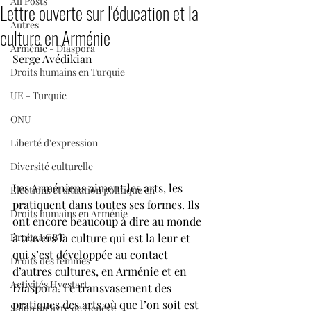
All Posts
Lettre ouverte sur l'éducation et la
Autres
culture en Arménie
Arménie - Diaspora
Serge Avédikian
Droits humains en Turquie
UE - Turquie
ONU
Liberté d'expression
Diversité culturelle
Les Arméniens aiment les arts, les 
Elections et situation politique en
pratiquent dans toutes ses formes. Ils 
Droits humains en Arménie
ont encore beaucoup à dire au monde 
à travers la culture qui est la leur et 
Droits LGBT
qui s’est développée au contact 
Droits des femmes
d’autres cultures, en Arménie et en 
Activités Hyestart
Diaspora. Le transvasement des 
pratiques des arts où que l’on soit est 
Salon du livre de Genève