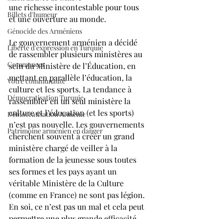
une richesse incontestable pour tous 
Billets d'humeur
et une ouverture au monde.
Génocide des Arméniens
Le gouvernement arménien a décidé 
Liberté d'expression en Turquie
de rassembler plusieurs ministères au 
Commencer
sein du Ministère de l’Éducation, en 
mettant en parallèle l’éducation, la 
Votre communauté
culture et les sports. La tendance à 
Démocratisation Turquie
rassembler en un seul ministère la 
culture et l’éducation (et les sports) 
Démocratisation Arménie
n’est pas nouvelle. Les gouvernements 
Patrimoine arménien en danger
cherchent souvent à créer un grand 
ministère chargé de veiller à la 
formation de la jeunesse sous toutes 
ses formes et les pays ayant un 
véritable Ministère de la Culture 
(comme en France) ne sont pas légion. 
En soi, ce n’est pas un mal et cela peut 
permettre une plus grande efficacité, 