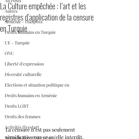
All Posts
La Culture empêchée : l’art et les
Autres
registres d’application de la censure
Arménie - Diaspora
en Turquie
Droits humains en Turquie
UE - Turquie
ONU
Liberté d'expression
Diversité culturelle
Elections et situation politique en
Droits humains en Arménie
Droits LGBT
Droits des femmes
Activités Hyestart
La censure n’est pas seulement 
significative par ce qu'elle interdit, 
Salon du livre de Genève