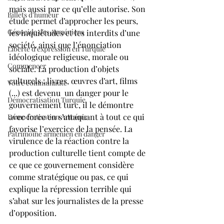
mais aussi par ce qu’elle autorise. Son 
Billets d'humeur
étude permet d’approcher les peurs, 
Génocide des Arméniens
les inquiétudes et les interdits d’une 
société, ainsi que l’énonciation 
Liberté d'expression en Turquie
idéologique religieuse, morale ou 
Commencer
sociale. La production d’objets 
culturels : livres, œuvres d’art, films 
Votre communauté
(...) est devenu  un danger pour le 
Démocratisation Turquie
gouvernement turc, il le démontre 
avec force en s’attaquant à tout ce qui 
Démocratisation Arménie
favorise l’exercice de la pensée. La 
Patrimoine arménien en danger
virulence de la réaction contre la 
production culturelle tient compte de 
ce que ce gouvernement considère 
comme stratégique ou pas, ce qui 
explique la répression terrible qui 
s’abat sur les journalistes de la presse 
d’opposition.