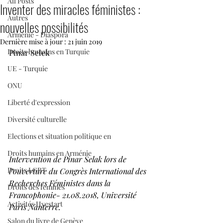
All Posts
Inventer des miracles féministes :
Autres
nouvelles possibilités
Arménie - Diaspora
Dernière mise à jour :
21 juin 2019
Droits humains en Turquie
Pinar Selek
UE - Turquie
ONU
Liberté d'expression
Diversité culturelle
Elections et situation politique en
Droits humains en Arménie
Intervention de Pinar Selak lors de 
Droits LGBT
l’ouverture du Congrès International des 
Recherches Féministes dans la 
Droits des femmes
Francophonie- 21.08.2018, Université 
Activités Hyestart
Paris Nanterre.
Salon du livre de Genève