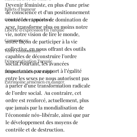
Devenir féministe, en plus d’une prise 
Billets d'humeur
de conscience et d’un positionnement 
contre les rapports de domination de 
Génocide des Arméniens
sexe, transforme plus ou moins notre 
Liberté d'expression en Turquie
vie, notre vision de lire le monde, 
Commencer
notre façon de participer à la vie 
collective, en nous offrant des outils 
Votre communauté
capables de déconstruire l’ordre 
Démocratisation Turquie
social.Pourtant, les avancées 
importantes par rapport à l’égalité 
Démocratisation Arménie
entre les sexes ne nous autorisent pas 
Patrimoine arménien en danger
à parler d’une transformation radicale 
de l’ordre social.  Au contraire, cet 
ordre est renforcé, actuellement, plus 
que jamais par la mondialisation de 
l’économie néo-libérale, ainsi que par 
le développement des moyens de 
contrôle et de destruction.