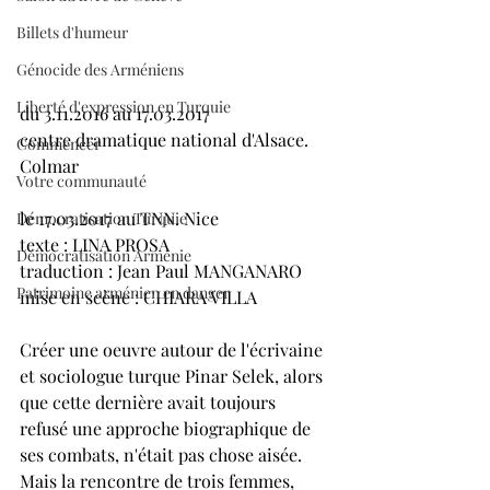
Billets d'humeur
Génocide des Arméniens
Liberté d'expression en Turquie
du 3.11.2016 au 17.03.2017
centre dramatique national d'Alsace. 
Commencer
Colmar
Votre communauté
le 17.03.2017 au TNN. Nice 
Démocratisation Turquie
texte : LINA PROSA
Démocratisation Arménie
traduction : Jean Paul MANGANARO
Patrimoine arménien en danger
mise en scène : CHIARA VILLA
Créer une oeuvre autour de l'écrivaine 
et sociologue turque Pinar Selek, alors 
que cette dernière avait toujours 
refusé une approche biographique de 
ses combats, n'était pas chose aisée. 
Mais la rencontre de trois femmes, 