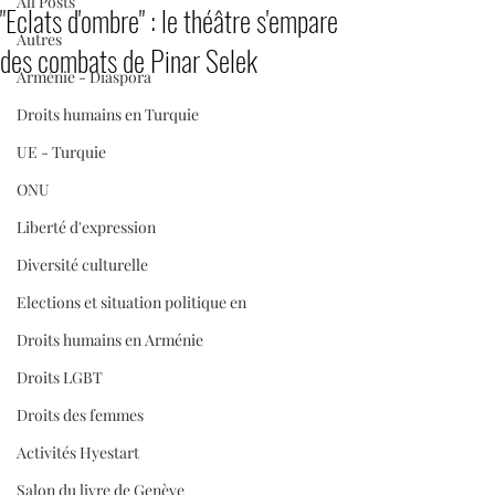
All Posts
"Eclats d'ombre" : le théâtre s'empare
Autres
des combats de Pinar Selek
Arménie - Diaspora
Droits humains en Turquie
UE - Turquie
ONU
Liberté d'expression
Diversité culturelle
Elections et situation politique en
Droits humains en Arménie
Droits LGBT
Droits des femmes
Activités Hyestart
Salon du livre de Genève